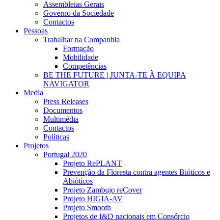
Assembleias Gerais
Governo da Sociedade
Contactos
Pessoas
Trabalhar na Companhia
Formação
Mobilidade
Competências
BE THE FUTURE | JUNTA-TE À EQUIPA
NAVIGATOR
Media
Press Releases
Documentos
Multimédia
Contactos
Políticas
Projetos
Portugal 2020
Projeto RePLANT
Prevenção da Floresta contra agentes Bióticos e
Abióticos
Projeto Zambujo reCover
Projeto HIGIA-AV
Projeto Smooth
Projetos de I&D nacionais em Consórcio