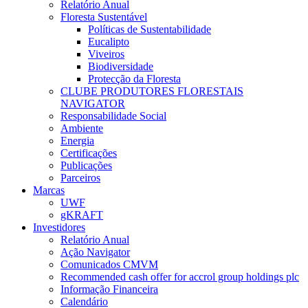
Relatório Anual
Floresta Sustentável
Políticas de Sustentabilidade
Eucalipto
Viveiros
Biodiversidade
Protecção da Floresta
CLUBE PRODUTORES FLORESTAIS
NAVIGATOR
Responsabilidade Social
Ambiente
Energia
Certificações
Publicações
Parceiros
Marcas
UWF
gKRAFT
Investidores
Relatório Anual
Ação Navigator
Comunicados CMVM
Recommended cash offer for accrol group holdings plc
Informação Financeira
Calendário