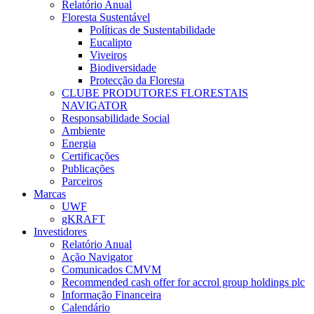
Relatório Anual
Floresta Sustentável
Políticas de Sustentabilidade
Eucalipto
Viveiros
Biodiversidade
Protecção da Floresta
CLUBE PRODUTORES FLORESTAIS
NAVIGATOR
Responsabilidade Social
Ambiente
Energia
Certificações
Publicações
Parceiros
Marcas
UWF
gKRAFT
Investidores
Relatório Anual
Ação Navigator
Comunicados CMVM
Recommended cash offer for accrol group holdings plc
Informação Financeira
Calendário