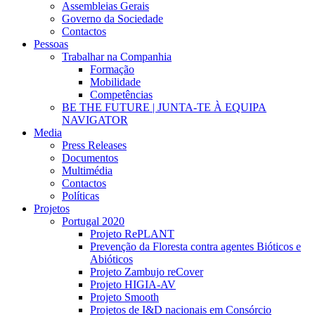
Assembleias Gerais
Governo da Sociedade
Contactos
Pessoas
Trabalhar na Companhia
Formação
Mobilidade
Competências
BE THE FUTURE | JUNTA-TE À EQUIPA
NAVIGATOR
Media
Press Releases
Documentos
Multimédia
Contactos
Políticas
Projetos
Portugal 2020
Projeto RePLANT
Prevenção da Floresta contra agentes Bióticos e
Abióticos
Projeto Zambujo reCover
Projeto HIGIA-AV
Projeto Smooth
Projetos de I&D nacionais em Consórcio