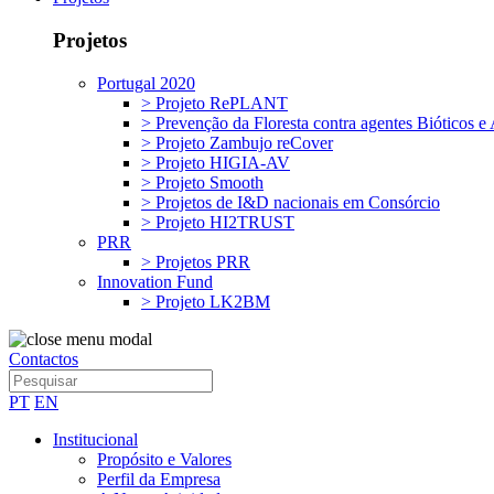
Projetos
Portugal 2020
> Projeto RePLANT
> Prevenção da Floresta contra agentes Bióticos e 
> Projeto Zambujo reCover
> Projeto HIGIA-AV
> Projeto Smooth
> Projetos de I&D nacionais em Consórcio
> Projeto HI2TRUST
PRR
> Projetos PRR
Innovation Fund
> Projeto LK2BM
Contactos
PT
EN
Institucional
Propósito e Valores
Perfil da Empresa