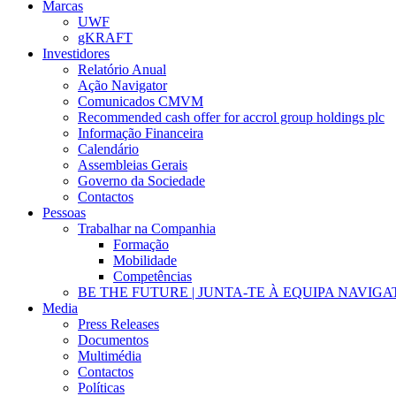
Marcas
UWF
gKRAFT
Investidores
Relatório Anual
Ação Navigator
Comunicados CMVM
Recommended cash offer for accrol group holdings plc
Informação Financeira
Calendário
Assembleias Gerais
Governo da Sociedade
Contactos
Pessoas
Trabalhar na Companhia
Formação
Mobilidade
Competências
BE THE FUTURE | JUNTA-TE À EQUIPA NAVIG
Media
Press Releases
Documentos
Multimédia
Contactos
Políticas